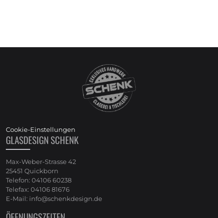
Cookie-Einstellungen
GLASDESIGN SCHENK
Max-Weber-Strasse 42
25451 Quickborn
Telefon: 04106 60238
Telefax: 04106 81676
E-Mail: info@schenkdesign.de
ÖFFNUNGSZEITEN