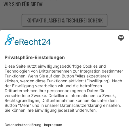
WIR SIND FÜR SIE DA!
KONTAKT GLASEREI & TISCHLEREI SCHENK
Cookie-Einstellungen
GLASDESIGN SCHENK
Max-Weber-Strasse 42
25451 Quickborn
Telefon: 04106 60238
Telefax: 04106 81676